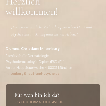
Herzlich
willkommen!
„Die unzertrennliche Verbindung zwischen Haut und
Psyche steht im Mittelpunkt meiner Arbeit."
Dr. med. Christiane Miltenburg
Fachärztin für Dermatologie
Psychodermatologie-Diplom (ESDaP)*
An der Hauptfeuerwache 4, 80331 München
miltenburg@haut-und-psyche.de
Für wen bin ich da?
PSYCHODERMATOLOGISCHE